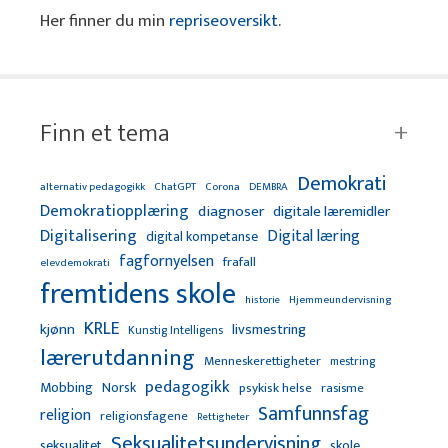
Her finner du min
repriseoversikt
.
Finn et tema
Demokrati
alternativ pedagogikk
ChatGPT
Corona
DEMBRA
Demokratiopplæring
diagnoser
digitale læremidler
Digitalisering
Digital læring
digital kompetanse
fagfornyelsen
frafall
elevdemokrati
fremtidens skole
Hjemmeundervisning
historie
KRLE
kjønn
livsmestring
Kunstig Intelligens
lærerutdanning
Menneskerettigheter
mestring
pedagogikk
Mobbing
Norsk
psykisk helse
rasisme
Samfunnsfag
religion
religionsfagene
Rettigheter
Seksualitetsundervisning
seksualitet
skole