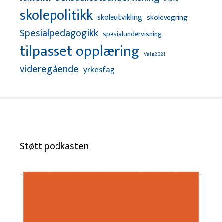
skolepolitikk
skoleutvikling
skolevegring
Spesialpedagogikk
spesialundervisning
tilpasset opplæring
Valg2021
videregående
yrkesfag
Støtt podkasten