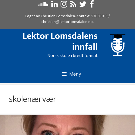
Hopp
til
Laget av
Christian Lomsdalen
. Kontakt:
93083015
/
innhold
christian@lektorlomsdalen.no
.
Lektor Lomsdalens
innfall
Norsk skole i bredt format
Meny
skolenærvær