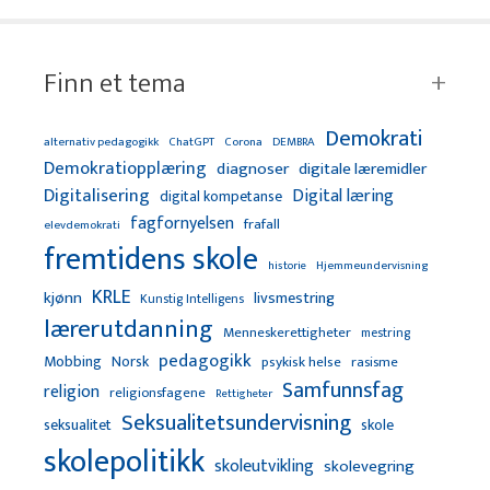
Finn et tema
Demokrati
alternativ pedagogikk
ChatGPT
Corona
DEMBRA
Demokratiopplæring
diagnoser
digitale læremidler
Digitalisering
Digital læring
digital kompetanse
fagfornyelsen
frafall
elevdemokrati
fremtidens skole
Hjemmeundervisning
historie
KRLE
kjønn
livsmestring
Kunstig Intelligens
lærerutdanning
Menneskerettigheter
mestring
pedagogikk
Mobbing
Norsk
psykisk helse
rasisme
Samfunnsfag
religion
religionsfagene
Rettigheter
Seksualitetsundervisning
seksualitet
skole
skolepolitikk
skoleutvikling
skolevegring