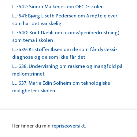
LL-642: Simon Malkenes om OECD-skolen
LL-641: Bjørg Liseth Pedersen om å møte elever
som har det vanskelig
LL-640: Knut Dæhli om atomvåpen(nedrustning)
som tema i skolen
LL-639: Kristoffer Ibsen om de som får dysleksi-
diagnose og de som ikke får det
LL-638: Undervisning om rasisme og mangfold på
mellomtrinnet
LL-637: Marie Edin Solheim om teknologiske
muligheter i skolen
Her finner du min
repriseoversikt
.