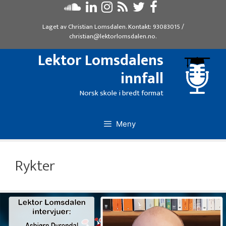
Hopp
til
Laget av
Christian Lomsdalen
. Kontakt:
93083015
/
innhold
christian@lektorlomsdalen.no
.
Lektor Lomsdalens
innfall
Norsk skole i bredt format
Meny
Rykter