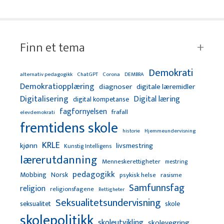
Finn et tema
Demokrati
alternativ pedagogikk
ChatGPT
Corona
DEMBRA
Demokratiopplæring
diagnoser
digitale læremidler
Digitalisering
Digital læring
digital kompetanse
fagfornyelsen
frafall
elevdemokrati
fremtidens skole
Hjemmeundervisning
historie
KRLE
kjønn
livsmestring
Kunstig Intelligens
lærerutdanning
Menneskerettigheter
mestring
pedagogikk
Mobbing
Norsk
psykisk helse
rasisme
Samfunnsfag
religion
religionsfagene
Rettigheter
Seksualitetsundervisning
seksualitet
skole
skolepolitikk
skoleutvikling
skolevegring