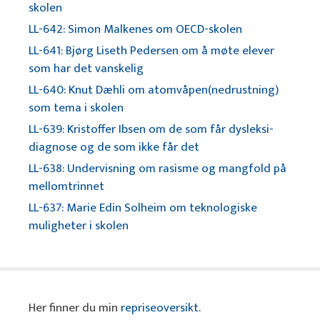
skolen
LL-642: Simon Malkenes om OECD-skolen
LL-641: Bjørg Liseth Pedersen om å møte elever
som har det vanskelig
LL-640: Knut Dæhli om atomvåpen(nedrustning)
som tema i skolen
LL-639: Kristoffer Ibsen om de som får dysleksi-
diagnose og de som ikke får det
LL-638: Undervisning om rasisme og mangfold på
mellomtrinnet
LL-637: Marie Edin Solheim om teknologiske
muligheter i skolen
Her finner du min
repriseoversikt
.