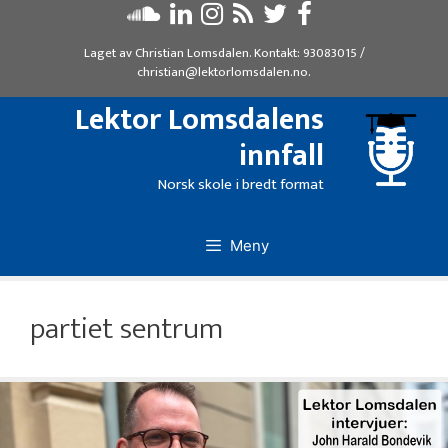
Hopp
til
Laget av
Christian Lomsdalen
. Kontakt:
93083015
/
innhold
christian@lektorlomsdalen.no
.
Lektor Lomsdalens
innfall
Norsk skole i bredt format
Meny
partiet sentrum