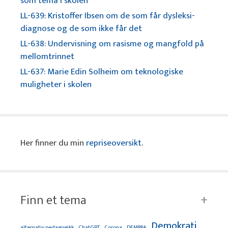
som tema i skolen
LL-639: Kristoffer Ibsen om de som får dysleksi-
diagnose og de som ikke får det
LL-638: Undervisning om rasisme og mangfold på
mellomtrinnet
LL-637: Marie Edin Solheim om teknologiske
muligheter i skolen
Her finner du min
repriseoversikt
.
Finn et tema
Demokrati
alternativ pedagogikk
ChatGPT
Corona
DEMBRA