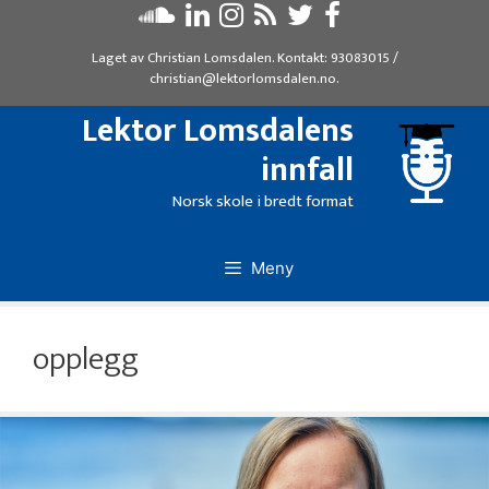
Hopp
til
Laget av
Christian Lomsdalen
. Kontakt:
93083015
/
innhold
christian@lektorlomsdalen.no
.
Lektor Lomsdalens
innfall
Norsk skole i bredt format
Meny
opplegg