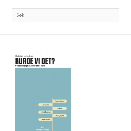
Søk
etter: