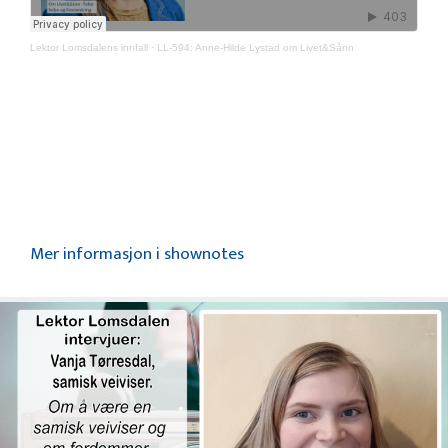
Lektor Lomsdalens innfall
·
LL-594: Anne-Hilde Lystad om Livet&Sånn
Mer informasjon i shownotes