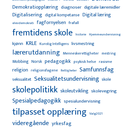
Demokratiopplæring
diagnoser
digitale læremidler
Digitalisering
Digital læring
digital kompetanse
fagfornyelsen
frafall
elevdemokrati
fremtidens skole
Hjemmeundervisning
historie
KRLE
kjønn
livsmestring
Kunstig Intelligens
lærerutdanning
Menneskerettigheter
mestring
pedagogikk
Mobbing
Norsk
psykisk helse
rasisme
Samfunnsfag
religion
religionsfagene
Rettigheter
Seksualitetsundervisning
seksualitet
skole
skolepolitikk
skoleutvikling
skolevegring
Spesialpedagogikk
spesialundervisning
tilpasset opplæring
Valg2021
videregående
yrkesfag