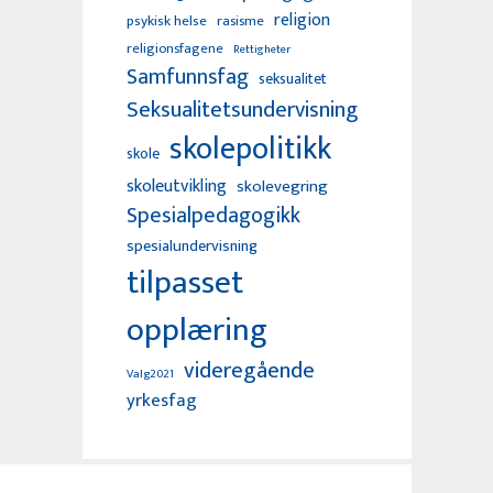
religion
psykisk helse
rasisme
religionsfagene
Rettigheter
Samfunnsfag
seksualitet
Seksualitetsundervisning
skolepolitikk
skole
skoleutvikling
skolevegring
Spesialpedagogikk
spesialundervisning
tilpasset
opplæring
videregående
Valg2021
yrkesfag