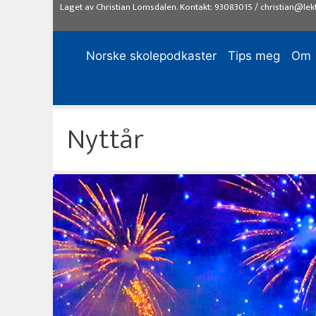
Hopp
Laget av
Christian Lomsdalen
. Kontakt:
93083015
/
christian@lek
til
innhold
Norske skolepodkaster
Tips meg
Om
Nyttår