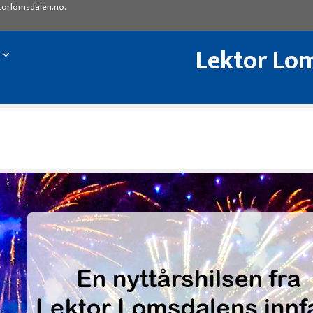
torlomsdalen.no
.
Lektor Lom