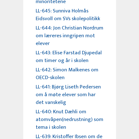
minoritetene
LL-645: Sunniva Holmås
Eidsvoll om SVs skolepolitikk
LL-644: Jon Christian Nordrum
om læreres inngripen mot
elever
LL-643: Elise Farstad Djupedal
om timer og år i skolen
LL-642: Simon Malkenes om
OECD-skolen
LL-641: Bjørg Liseth Pedersen
om å møte elever som har
det vanskelig
LL-640: Knut Dæhli om
atomvåpen(nedrustning) som
tema i skolen
LL-639: Kristoffer Ibsen om de