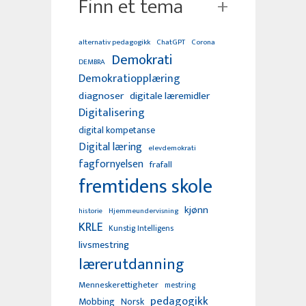
Finn et tema
alternativ pedagogikk
ChatGPT
Corona
Demokrati
DEMBRA
Demokratiopplæring
diagnoser
digitale læremidler
Digitalisering
digital kompetanse
Digital læring
elevdemokrati
fagfornyelsen
frafall
fremtidens skole
kjønn
Hjemmeundervisning
historie
KRLE
Kunstig Intelligens
livsmestring
lærerutdanning
Menneskerettigheter
mestring
pedagogikk
Mobbing
Norsk