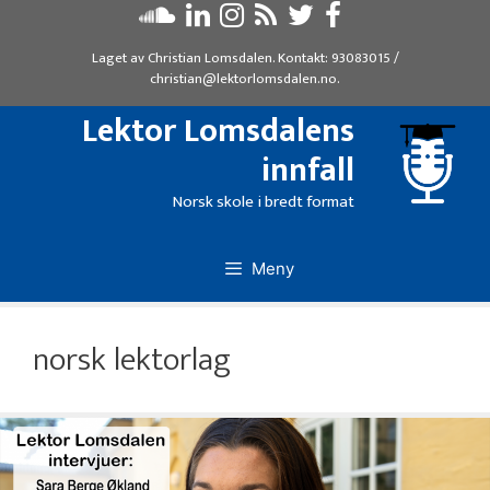
Hopp
til
Laget av
Christian Lomsdalen
. Kontakt:
93083015
/
innhold
christian@lektorlomsdalen.no
.
Lektor Lomsdalens
innfall
Norsk skole i bredt format
Meny
norsk lektorlag