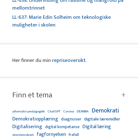
LL-638: Undervisning om rasisme og mangfold på
mellomtrinnet
LL-637: Marie Edin Solheim om teknologiske
muligheter i skolen
Her finner du min
repriseoversikt
.
Finn et tema
Demokrati
alternativ pedagogikk
ChatGPT
Corona
DEMBRA
Demokratiopplæring
diagnoser
digitale læremidler
Digitalisering
Digital læring
digital kompetanse
fagfornyelsen
frafall
elevdemokrati