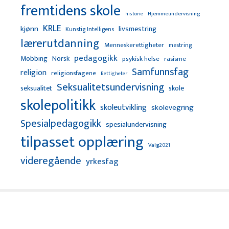
fremtidens skole
Hjemmeundervisning
historie
KRLE
kjønn
livsmestring
Kunstig Intelligens
lærerutdanning
Menneskerettigheter
mestring
pedagogikk
Mobbing
Norsk
psykisk helse
rasisme
Samfunnsfag
religion
religionsfagene
Rettigheter
Seksualitetsundervisning
seksualitet
skole
skolepolitikk
skoleutvikling
skolevegring
Spesialpedagogikk
spesialundervisning
tilpasset opplæring
Valg2021
videregående
yrkesfag