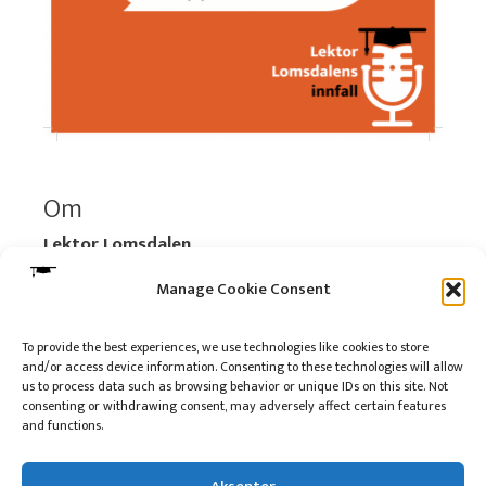
Om
Lektor Lomsdalen
Organisasjonsnummer:
920 712 312 MVA
Manage Cookie Consent
Vipps: 517696
To provide the best experiences, we use technologies like cookies to store
and/or access device information. Consenting to these technologies will allow
Les mer:
Om selskapet
us to process data such as browsing behavior or unique IDs on this site. Not
Les mer:
Om reklame på podkasten
consenting or withdrawing consent, may adversely affect certain features
and functions.
Kontakt meg