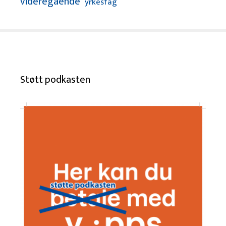
videregående
yrkesfag
Støtt podkasten