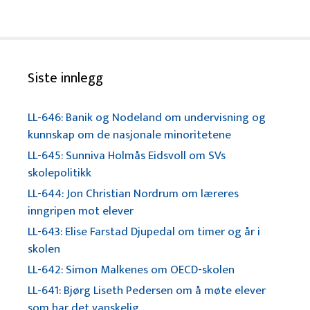
Siste innlegg
LL-646: Banik og Nodeland om undervisning og
kunnskap om de nasjonale minoritetene
LL-645: Sunniva Holmås Eidsvoll om SVs
skolepolitikk
LL-644: Jon Christian Nordrum om læreres
inngripen mot elever
LL-643: Elise Farstad Djupedal om timer og år i
skolen
LL-642: Simon Malkenes om OECD-skolen
LL-641: Bjørg Liseth Pedersen om å møte elever
som har det vanskelig