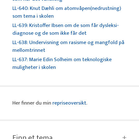
LL-640: Knut Dæhli om atomvåpen(nedrustning)
som tema i skolen
LL-639: Kristoffer Ibsen om de som får dysleksi-
diagnose og de som ikke får det
LL-638: Undervisning om rasisme og mangfold på
mellomtrinnet
LL-637: Marie Edin Solheim om teknologiske
muligheter i skolen
Her finner du min
repriseoversikt
.
Finn et tema