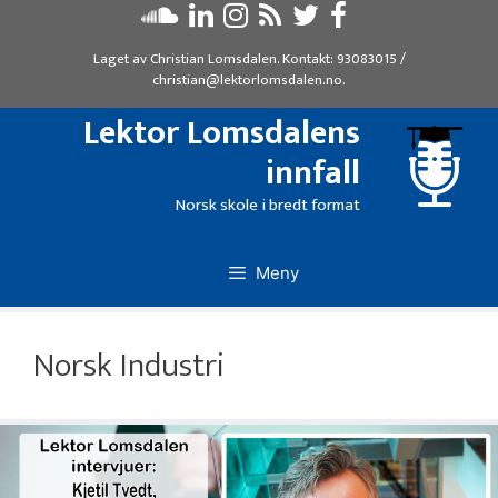
Hopp
til
Laget av
Christian Lomsdalen
. Kontakt:
93083015
/
innhold
christian@lektorlomsdalen.no
.
Lektor Lomsdalens
innfall
Norsk skole i bredt format
Meny
Norsk Industri