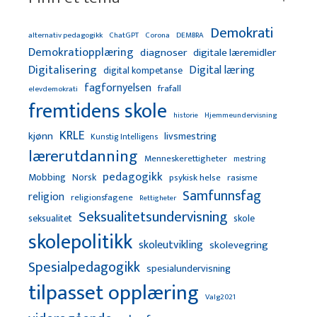
Demokrati
alternativ pedagogikk
ChatGPT
Corona
DEMBRA
Demokratiopplæring
diagnoser
digitale læremidler
Digitalisering
Digital læring
digital kompetanse
fagfornyelsen
frafall
elevdemokrati
fremtidens skole
Hjemmeundervisning
historie
KRLE
kjønn
livsmestring
Kunstig Intelligens
lærerutdanning
Menneskerettigheter
mestring
pedagogikk
Mobbing
Norsk
psykisk helse
rasisme
Samfunnsfag
religion
religionsfagene
Rettigheter
Seksualitetsundervisning
seksualitet
skole
skolepolitikk
skoleutvikling
skolevegring
Spesialpedagogikk
spesialundervisning
tilpasset opplæring
Valg2021