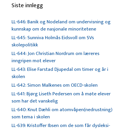
Siste innlegg
LL-646: Banik og Nodeland om undervisning og
kunnskap om de nasjonale minoritetene
LL-645: Sunniva Holmås Eidsvoll om SVs
skolepolitikk
LL-644: Jon Christian Nordrum om læreres
inngripen mot elever
LL-643: Elise Farstad Djupedal om timer og år i
skolen
LL-642: Simon Malkenes om OECD-skolen
LL-641: Bjørg Liseth Pedersen om å møte elever
som har det vanskelig
LL-640: Knut Dæhli om atomvåpen(nedrustning)
som tema i skolen
LL-639: Kristoffer Ibsen om de som får dysleksi-