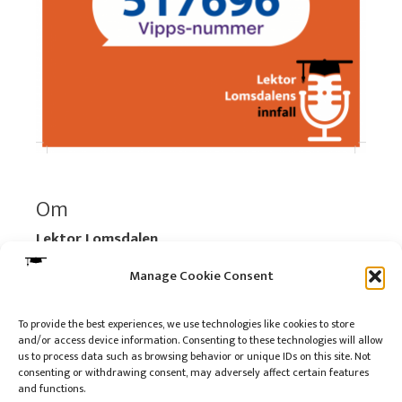
Om
Lektor Lomsdalen
Organisasjonsnummer:
920 712 312 MVA
Manage Cookie Consent
Vipps: 517696
To provide the best experiences, we use technologies like cookies to store
and/or access device information. Consenting to these technologies will allow
Les mer:
Om selskapet
us to process data such as browsing behavior or unique IDs on this site. Not
Les mer:
Om reklame på podkasten
consenting or withdrawing consent, may adversely affect certain features
and functions.