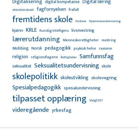
Digitalisering
Digital læring
digital kompetanse
fagfornyelsen
frafall
elevdemokrati
fremtidens skole
Hjemmeundervisning
historie
KRLE
kjønn
livsmestring
Kunstig Intelligens
lærerutdanning
Menneskerettigheter
mestring
pedagogikk
Mobbing
Norsk
psykisk helse
rasisme
Samfunnsfag
religion
religionsfagene
Rettigheter
Seksualitetsundervisning
seksualitet
skole
skolepolitikk
skoleutvikling
skolevegring
Spesialpedagogikk
spesialundervisning
tilpasset opplæring
Valg2021
videregående
yrkesfag