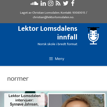
Hopp
til
Laget av
Christian Lomsdalen
. Kontakt:
93083015
/
innhold
christian@lektorlomsdalen.no
.
Lektor Lomsdalens
innfall
Norsk skole i bredt format
Meny
normer