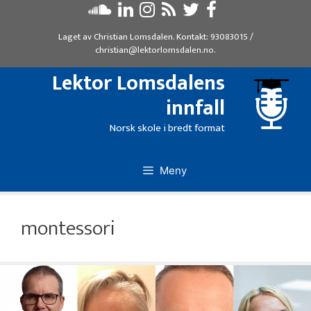
Hopp
til
Laget av
Christian Lomsdalen
. Kontakt:
93083015
/
innhold
christian@lektorlomsdalen.no
.
Lektor Lomsdalens
innfall
Norsk skole i bredt format
Meny
montessori