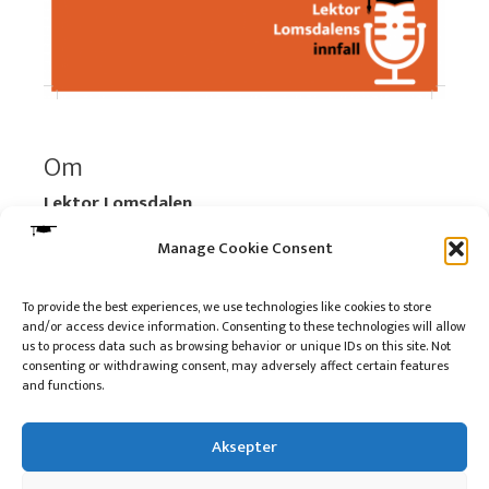
Om
Lektor Lomsdalen
Organisasjonsnummer:
920 712 312 MVA
Manage Cookie Consent
Vipps: 517696
To provide the best experiences, we use technologies like cookies to store
and/or access device information. Consenting to these technologies will allow
Les mer:
Om selskapet
us to process data such as browsing behavior or unique IDs on this site. Not
Les mer:
Om reklame på podkasten
consenting or withdrawing consent, may adversely affect certain features
and functions.
Kontakt meg
Aksepter