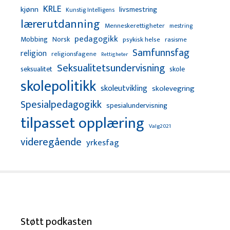
KRLE
kjønn
livsmestring
Kunstig Intelligens
lærerutdanning
Menneskerettigheter
mestring
pedagogikk
Mobbing
Norsk
psykisk helse
rasisme
Samfunnsfag
religion
religionsfagene
Rettigheter
Seksualitetsundervisning
seksualitet
skole
skolepolitikk
skoleutvikling
skolevegring
Spesialpedagogikk
spesialundervisning
tilpasset opplæring
Valg2021
videregående
yrkesfag
Støtt podkasten