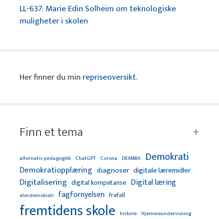
LL-637: Marie Edin Solheim om teknologiske
muligheter i skolen
Her finner du min
repriseoversikt
.
Finn et tema
Demokrati
alternativ pedagogikk
ChatGPT
Corona
DEMBRA
Demokratiopplæring
diagnoser
digitale læremidler
Digitalisering
Digital læring
digital kompetanse
fagfornyelsen
frafall
elevdemokrati
fremtidens skole
Hjemmeundervisning
historie