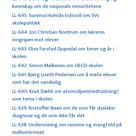
kunnskap om de nasjonale minoritetene
LL-645: Sunniva Holmås Eidsvoll om SVs
skolepolitikk
LL-644: Jon Christian Nordrum om læreres
inngripen mot elever
LL-643: Elise Farstad Djupedal om timer og år i
skolen
LL-642: Simon Malkenes om OECD-skolen
LL-641: Bjørg Liseth Pedersen om å møte elever
som har det vanskelig
LL-640: Knut Dæhli om atomvåpen(nedrustning)
som tema i skolen
LL-639: Kristoffer Ibsen om de som får dysleksi-
diagnose og de som ikke får det
LL-638: Undervisning om rasisme og mangfold på
mellomtrinnet