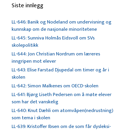
Siste innlegg
LL-646: Banik og Nodeland om undervisning og
kunnskap om de nasjonale minoritetene
LL-645: Sunniva Holmås Eidsvoll om SVs
skolepolitikk
LL-644: Jon Christian Nordrum om læreres
inngripen mot elever
LL-643: Elise Farstad Djupedal om timer og år i
skolen
LL-642: Simon Malkenes om OECD-skolen
LL-641: Bjørg Liseth Pedersen om å møte elever
som har det vanskelig
LL-640: Knut Dæhli om atomvåpen(nedrustning)
som tema i skolen
LL-639: Kristoffer Ibsen om de som får dysleksi-