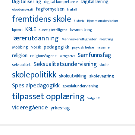
Digitalisering
Digital læring
digital kompetanse
fagfornyelsen
frafall
elevdemokrati
fremtidens skole
Hjemmeundervisning
historie
KRLE
kjønn
livsmestring
Kunstig Intelligens
lærerutdanning
Menneskerettigheter
mestring
pedagogikk
Mobbing
Norsk
psykisk helse
rasisme
Samfunnsfag
religion
religionsfagene
Rettigheter
Seksualitetsundervisning
seksualitet
skole
skolepolitikk
skoleutvikling
skolevegring
Spesialpedagogikk
spesialundervisning
tilpasset opplæring
Valg2021
videregående
yrkesfag