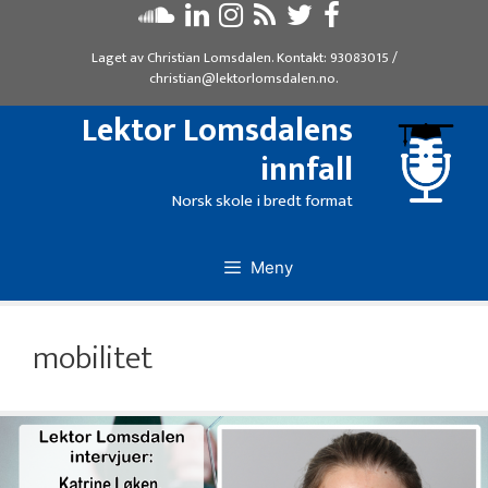
Hopp
til
Laget av
Christian Lomsdalen
. Kontakt:
93083015
/
innhold
christian@lektorlomsdalen.no
.
Lektor Lomsdalens
innfall
Norsk skole i bredt format
Meny
mobilitet