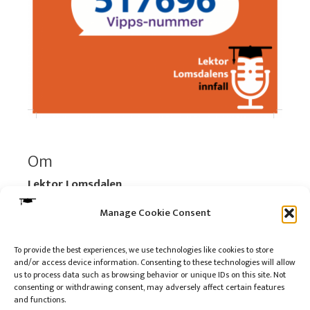
Om
Lektor Lomsdalen
Organisasjonsnummer:
920 712 312 MVA
Manage Cookie Consent
Vipps: 517696
To provide the best experiences, we use technologies like cookies to store
and/or access device information. Consenting to these technologies will allow
Les mer:
Om selskapet
us to process data such as browsing behavior or unique IDs on this site. Not
Les mer:
Om reklame på podkasten
consenting or withdrawing consent, may adversely affect certain features
and functions.