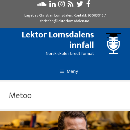
Hopp
til
Laget av
Christian Lomsdalen
. Kontakt:
93083015
/
innhold
christian@lektorlomsdalen.no
.
Lektor Lomsdalens
innfall
Norsk skole i bredt format
Meny
Metoo