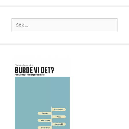
Søk
etter: