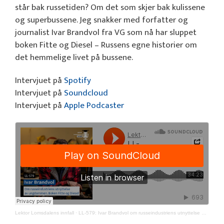
står bak russetiden? Om det som skjer bak kulissene
og superbussene. Jeg snakker med forfatter og
journalist Ivar Brandvol fra VG som nå har sluppet
boken Fitte og Diesel – Russens egne historier om
det hemmelige livet på bussene.
Intervjuet på
Spotify
Intervjuet på
Soundcloud
Intervjuet på
Apple Podcaster
Lektor Lomsdalens innfall
·
LL-579: Ivar Brandvol om russeindustriens utnyttelse av ungdommen. Boken Fitte og Diesel