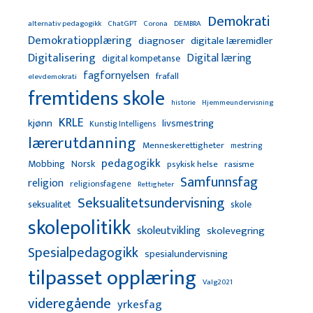
Demokrati
alternativ pedagogikk
ChatGPT
Corona
DEMBRA
Demokratiopplæring
diagnoser
digitale læremidler
Digitalisering
Digital læring
digital kompetanse
fagfornyelsen
frafall
elevdemokrati
fremtidens skole
Hjemmeundervisning
historie
KRLE
kjønn
livsmestring
Kunstig Intelligens
lærerutdanning
Menneskerettigheter
mestring
pedagogikk
Mobbing
Norsk
psykisk helse
rasisme
Samfunnsfag
religion
religionsfagene
Rettigheter
Seksualitetsundervisning
seksualitet
skole
skolepolitikk
skoleutvikling
skolevegring
Spesialpedagogikk
spesialundervisning
tilpasset opplæring
Valg2021
videregående
yrkesfag