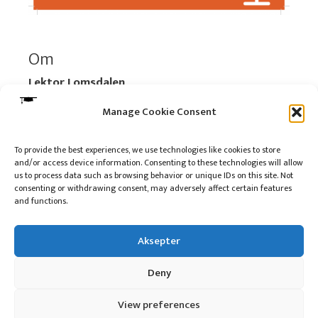
Om
Lektor Lomsdalen
Organisasjonsnummer:
920 712 312 MVA
Manage Cookie Consent
Vipps: 517696
To provide the best experiences, we use technologies like cookies to store
and/or access device information. Consenting to these technologies will allow
Les mer:
Om selskapet
us to process data such as browsing behavior or unique IDs on this site. Not
Les mer:
Om reklame på podkasten
consenting or withdrawing consent, may adversely affect certain features
and functions.
Kontakt meg
Aksepter
Deny
10 på topp i 2022
View preferences