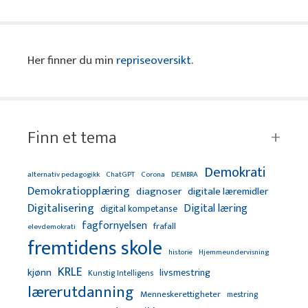
Her finner du min
repriseoversikt
.
Finn et tema
Demokrati
alternativ pedagogikk
ChatGPT
Corona
DEMBRA
Demokratiopplæring
diagnoser
digitale læremidler
Digitalisering
Digital læring
digital kompetanse
fagfornyelsen
frafall
elevdemokrati
fremtidens skole
Hjemmeundervisning
historie
KRLE
kjønn
livsmestring
Kunstig Intelligens
lærerutdanning
Menneskerettigheter
mestring