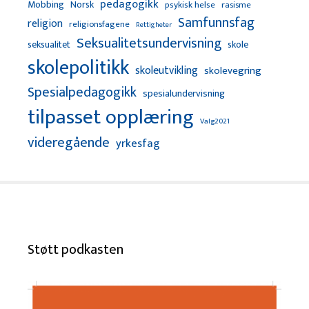
pedagogikk
Mobbing
Norsk
psykisk helse
rasisme
Samfunnsfag
religion
religionsfagene
Rettigheter
Seksualitetsundervisning
seksualitet
skole
skolepolitikk
skoleutvikling
skolevegring
Spesialpedagogikk
spesialundervisning
tilpasset opplæring
Valg2021
videregående
yrkesfag
Støtt podkasten