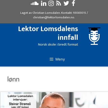
Hopp
til
Laget av
Christian Lomsdalen
. Kontakt:
93083015
/
innhold
christian@lektorlomsdalen.no
.
Lektor Lomsdalens
innfall
Norsk skole i bredt format
Meny
lønn