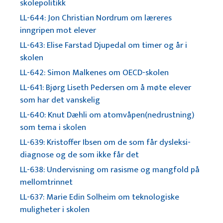
skolepolitikk
LL-644: Jon Christian Nordrum om læreres
inngripen mot elever
LL-643: Elise Farstad Djupedal om timer og år i
skolen
LL-642: Simon Malkenes om OECD-skolen
LL-641: Bjørg Liseth Pedersen om å møte elever
som har det vanskelig
LL-640: Knut Dæhli om atomvåpen(nedrustning)
som tema i skolen
LL-639: Kristoffer Ibsen om de som får dysleksi-
diagnose og de som ikke får det
LL-638: Undervisning om rasisme og mangfold på
mellomtrinnet
LL-637: Marie Edin Solheim om teknologiske
muligheter i skolen