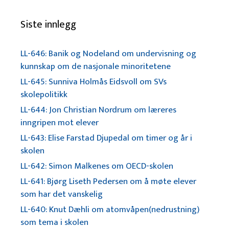
Siste innlegg
LL-646: Banik og Nodeland om undervisning og
kunnskap om de nasjonale minoritetene
LL-645: Sunniva Holmås Eidsvoll om SVs
skolepolitikk
LL-644: Jon Christian Nordrum om læreres
inngripen mot elever
LL-643: Elise Farstad Djupedal om timer og år i
skolen
LL-642: Simon Malkenes om OECD-skolen
LL-641: Bjørg Liseth Pedersen om å møte elever
som har det vanskelig
LL-640: Knut Dæhli om atomvåpen(nedrustning)
som tema i skolen