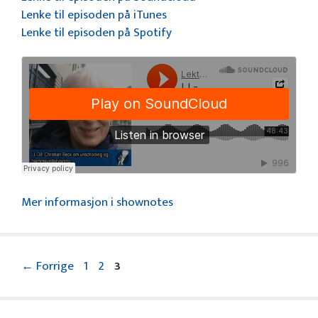
Lenke til episoden på iTunes
Lenke til episoden på Spotify
Mer informasjon i shownotes
Side
Side
Side
←
Forrige
1
2
3