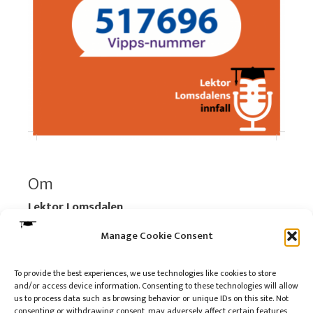
Om
Lektor Lomsdalen
Organisasjonsnummer:
920 712 312 MVA
Manage Cookie Consent
Vipps: 517696
To provide the best experiences, we use technologies like cookies to store
and/or access device information. Consenting to these technologies will allow
Les mer:
Om selskapet
us to process data such as browsing behavior or unique IDs on this site. Not
Les mer:
Om reklame på podkasten
consenting or withdrawing consent, may adversely affect certain features