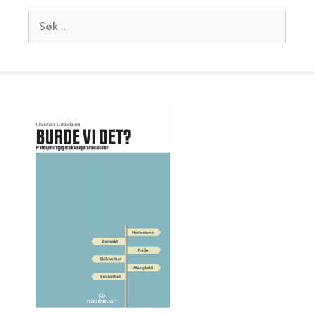
Søk
etter: