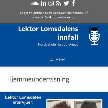
Hopp
til
Laget av
Christian Lomsdalen
. Kontakt:
93083015
/
innhold
christian@lektorlomsdalen.no
.
Lektor Lomsdalens
innfall
Norsk skole i bredt format
Meny
Hjemmeundervisning