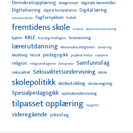
Demokratiopplæring
diagnoser
digitale læremidler
Digitalisering
Digital læring
digital kompetanse
fagfornyelsen
frafall
elevdemokrati
fremtidens skole
Hjemmeundervisning
historie
KRLE
kjønn
livsmestring
Kunstig Intelligens
lærerutdanning
Menneskerettigheter
mestring
pedagogikk
Mobbing
Norsk
psykisk helse
rasisme
Samfunnsfag
religion
religionsfagene
Rettigheter
Seksualitetsundervisning
seksualitet
skole
skolepolitikk
skoleutvikling
skolevegring
Spesialpedagogikk
spesialundervisning
tilpasset opplæring
Valg2021
videregående
yrkesfag