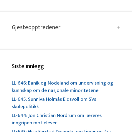
Gjesteopptredener
Siste innlegg
LL-646: Banik og Nodeland om undervisning og
kunnskap om de nasjonale minoritetene
LL-645: Sunniva Holmås Eidsvoll om SVs
skolepolitikk
LL-644: Jon Christian Nordrum om læreres
inngripen mot elever
LL-643: Elise Farstad Djupedal om timer og år i