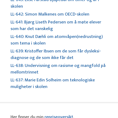
skolen
LL-642: Simon Malkenes om OECD-skolen
LL-641: Bjørg Liseth Pedersen om å møte elever
som har det vanskelig
LL-640: Knut Dæhli om atomvåpen(nedrustning)
som tema i skolen
LL-639: Kristoffer Ibsen om de som får dysleksi-
diagnose og de som ikke får det
LL-638: Undervisning om rasisme og mangfold på
mellomtrinnet
LL-637: Marie Edin Solheim om teknologiske
muligheter i skolen
Her finner du min
repriseoversikt
.