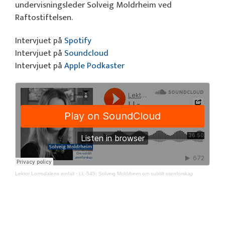
undervisningsleder Solveig Moldrheim ved
Raftostiftelsen.
Intervjuet på
Spotify
Intervjuet på
Soundcloud
Intervjuet på
Apple Podkaster
Lektor Lomsdalens innfall
·
LL-545: Solveig Moldrheim om subtilt utenforskap