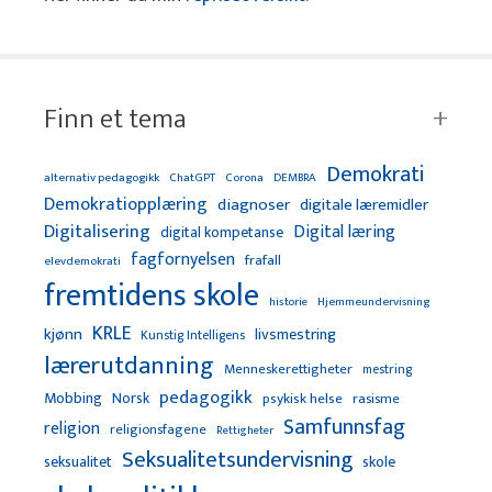
Finn et tema
Demokrati
alternativ pedagogikk
ChatGPT
Corona
DEMBRA
Demokratiopplæring
diagnoser
digitale læremidler
Digitalisering
Digital læring
digital kompetanse
fagfornyelsen
frafall
elevdemokrati
fremtidens skole
Hjemmeundervisning
historie
KRLE
kjønn
livsmestring
Kunstig Intelligens
lærerutdanning
Menneskerettigheter
mestring
pedagogikk
Mobbing
Norsk
psykisk helse
rasisme
Samfunnsfag
religion
religionsfagene
Rettigheter
Seksualitetsundervisning
seksualitet
skole