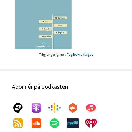
Tilgjengelig hos
Fagbokforlaget
Abonnér på podkasten