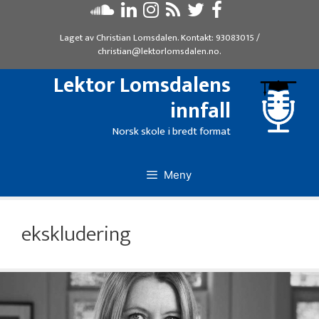
Hopp
til
Laget av
Christian Lomsdalen
. Kontakt:
93083015
/
innhold
christian@lektorlomsdalen.no
.
Lektor Lomsdalens
innfall
Norsk skole i bredt format
Meny
ekskludering