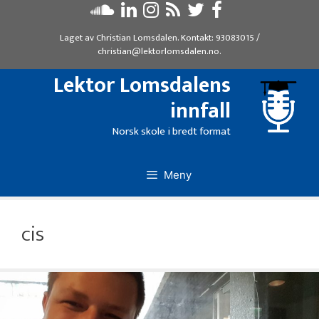
Hopp
til
Laget av
Christian Lomsdalen
. Kontakt:
93083015
/
innhold
christian@lektorlomsdalen.no
.
Lektor Lomsdalens
innfall
Norsk skole i bredt format
Meny
cis