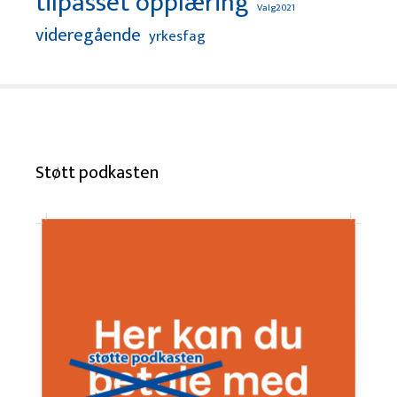
tilpasset opplæring
Valg2021
videregående
yrkesfag
Støtt podkasten