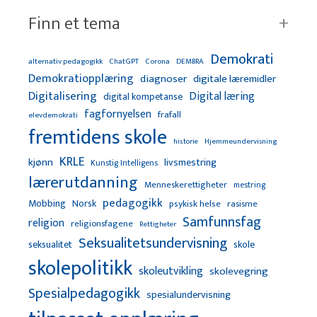
Finn et tema
Demokrati
alternativ pedagogikk
ChatGPT
Corona
DEMBRA
Demokratiopplæring
diagnoser
digitale læremidler
Digitalisering
Digital læring
digital kompetanse
fagfornyelsen
frafall
elevdemokrati
fremtidens skole
Hjemmeundervisning
historie
KRLE
kjønn
livsmestring
Kunstig Intelligens
lærerutdanning
Menneskerettigheter
mestring
pedagogikk
Mobbing
Norsk
psykisk helse
rasisme
Samfunnsfag
religion
religionsfagene
Rettigheter
Seksualitetsundervisning
seksualitet
skole
skolepolitikk
skoleutvikling
skolevegring
Spesialpedagogikk
spesialundervisning