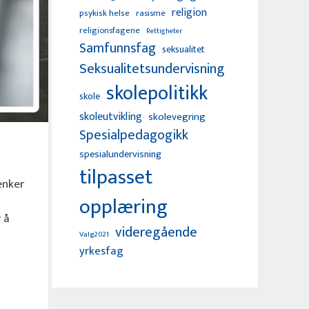
religion
psykisk helse
rasisme
religionsfagene
Rettigheter
Samfunnsfag
seksualitet
Seksualitetsundervisning
skolepolitikk
skole
skoleutvikling
skolevegring
Spesialpedagogikk
spesialundervisning
tilpasset
enker
opplæring
 å
videregående
Valg2021
yrkesfag