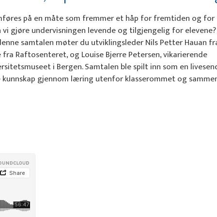
føres på en måte som fremmer et håp for fremtiden og for
i gjøre undervisningen levende og tilgjengelig for elevene? 
denne samtalen møter du utviklingsleder Nils Petter Hauan fr
 fra Raftosenteret, og Louise Bjerre Petersen, vikarierende
tetsmuseet i Bergen. Samtalen ble spilt inn som en livesen
 dele kunnskap gjennom læring utenfor klasserommet og samm