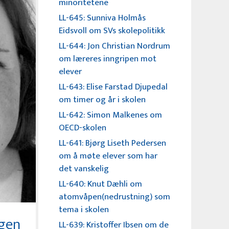
minoritetene
LL-645: Sunniva Holmås
Eidsvoll om SVs skolepolitikk
LL-644: Jon Christian Nordrum
om læreres inngripen mot
elever
LL-643: Elise Farstad Djupedal
om timer og år i skolen
LL-642: Simon Malkenes om
OECD-skolen
LL-641: Bjørg Liseth Pedersen
om å møte elever som har
det vanskelig
LL-640: Knut Dæhli om
atomvåpen(nedrustning) som
tema i skolen
ngen
LL-639: Kristoffer Ibsen om de