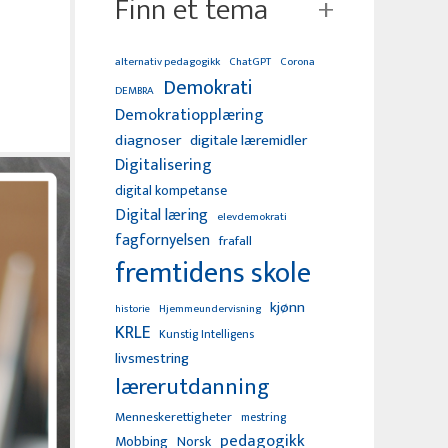
Finn et tema
alternativ pedagogikk
ChatGPT
Corona
Demokrati
DEMBRA
Demokratiopplæring
diagnoser
digitale læremidler
Digitalisering
digital kompetanse
Digital læring
elevdemokrati
fagfornyelsen
frafall
fremtidens skole
kjønn
Hjemmeundervisning
historie
KRLE
Kunstig Intelligens
livsmestring
lærerutdanning
Menneskerettigheter
mestring
pedagogikk
Mobbing
Norsk