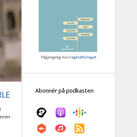
Tilgjengelig hos
Fagbokforlaget
Abonnér på podkasten
RLE
i
omren