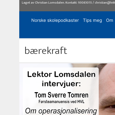
Hopp
Laget av
Christian Lomsdalen
. Kontakt:
93083015
/
christian@lek
til
innhold
Norske skolepodkaster
Tips meg
Om
bærekraft