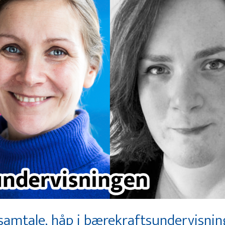
samtale, håp i bærekraftsundervisni