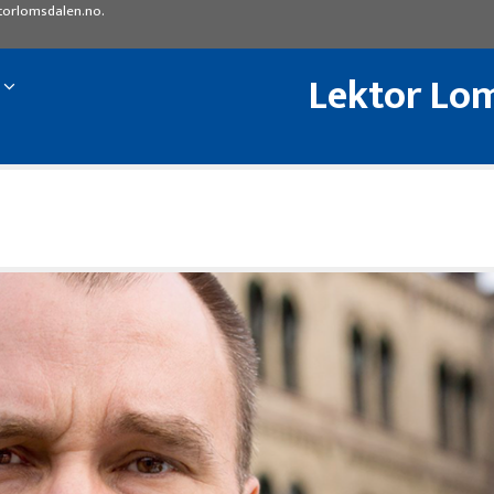
torlomsdalen.no
.
Lektor Lom