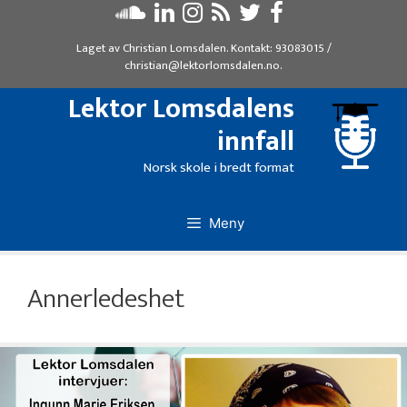
Hopp
til
Laget av
Christian Lomsdalen
. Kontakt:
93083015
/
innhold
christian@lektorlomsdalen.no
.
Lektor Lomsdalens
innfall
Norsk skole i bredt format
Meny
Annerledeshet