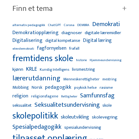
Finn et tema
Demokrati
alternativ pedagogikk
ChatGPT
Corona
DEMBRA
Demokratiopplæring
diagnoser
digitale læremidler
Digitalisering
Digital læring
digital kompetanse
fagfornyelsen
frafall
elevdemokrati
fremtidens skole
Hjemmeundervisning
historie
KRLE
kjønn
livsmestring
Kunstig Intelligens
lærerutdanning
Menneskerettigheter
mestring
pedagogikk
Mobbing
Norsk
psykisk helse
rasisme
Samfunnsfag
religion
religionsfagene
Rettigheter
Seksualitetsundervisning
seksualitet
skole
skolepolitikk
skoleutvikling
skolevegring
Spesialpedagogikk
spesialundervisning
tilpasset opplæring