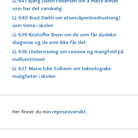
LL-641: Bjørg Liseth Pedersen om å møte elever
som har det vanskelig
LL-640: Knut Dæhli om atomvåpen(nedrustning)
som tema i skolen
LL-639: Kristoffer Ibsen om de som får dysleksi-
diagnose og de som ikke får det
LL-638: Undervisning om rasisme og mangfold på
mellomtrinnet
LL-637: Marie Edin Solheim om teknologiske
muligheter i skolen
Her finner du min
repriseoversikt
.